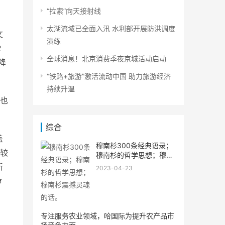
“拉索”向天接射线
太湖流域已全面入汛 水利部开展防洪调度
文
演练
2
全球消息！北京消费季夜京城活动启动
降
“铁路+旅游”激活流动中国 助力旅游经济
持续升温
也
综合
盖
穆南杉300条经典语录；
较
穆南杉的哲学思想；穆南
杉震
新
2023-04-23
命
专注服务农业领域，哈国际为提升农产品市