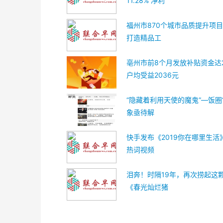
11.28% 净利
福州市870个城市品质提升项目
打造精品工
亳州市前8个月发放补贴资金达2
户均受益2036元
“隐藏着利用天使的魔鬼”—饭圈
象亟待解
快手发布《2019你在哪里生活
热词视频
泪奔！时隔19年，再次捞起这颗
《春光灿烂猪