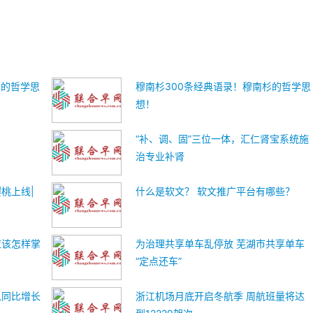
杉的哲学思
穆南杉300条经典语录！穆南杉的哲学思
想！
“补、调、固”三位一体，汇仁肾宝系统施
治专业补肾
桃上线|
什么是软文？ 软文推广平台有哪些？
应该怎样掌
为治理共享单车乱停放 芜湖市共享单车
“定点还车”
入同比增长
浙江机场月底开启冬航季 周航班量将达