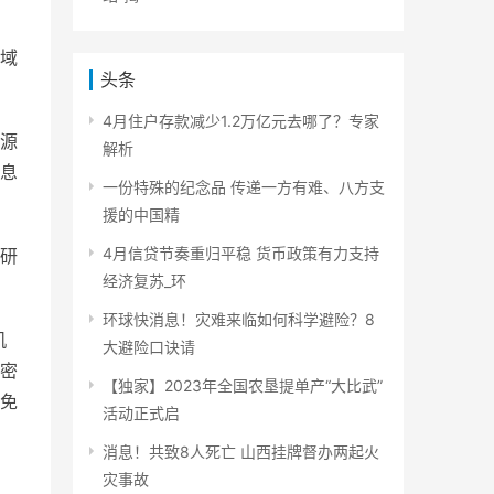
域
头条
4月住户存款减少1.2万亿元去哪了？专家
源
解析
等息
一份特殊的纪念品 传递一方有难、八方支
援的中国精
4月信贷节奏重归平稳 货币政策有力支持
研
经济复苏_环
环球快消息！灾难来临如何科学避险？8
机
大避险口诀请
密
【独家】2023年全国农垦提单产“大比武”
免
活动正式启
消息！共致8人死亡 山西挂牌督办两起火
灾事故