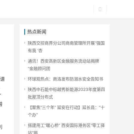
热点新闻
陕西交控商界分公司商南管理所开展“强国
有我 ‘杏
通讯！西安高新区金融服务流动站揭牌
“金融顾问团
谱
环球观热点：商洛发布防溺水安全告知书
年
陕西中石能中标越秀新能源2023年度第四
了
批屋顶分布式
普
【聚焦“三个年” 延安在行动】延长县：“十
个办”
搭建用工“暖心桥” 西安国际港务区“零工驿
利
站”揭