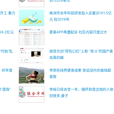
到12229架次
开工 着力
株洲市去年科技研发投入总量达101.5亿
元 较2019年
4.2亿元
更美APP再遭起诉 社区内容尺度过大
“代拍”乱
故宫文创"荷包口红"上新 “宫斗”的国产美
妆真的崛
》的年度
李若彤线秀健身成果 穿运动内衣曲线超
紧致
“遗珠”
李咏已经去世一年，缅怀和思念他的人依
旧很多,妻子